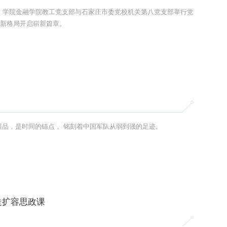
，学院金融学院教工党支部与石家庄市委党校机关第八党支部举行党
建新格局开启崭新篇章。
走进中国人民革命军事博物馆， 历史在兵器与勋章间低语， 战鹰悬空、铁甲列阵， 一件件展品，是时间的锚点， 铭刻着中国军队从弱到强的足迹。
走扩容思政课