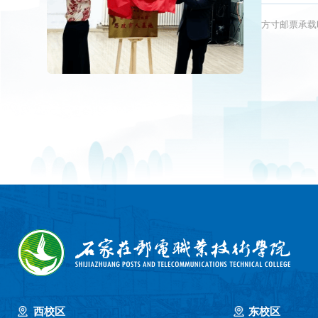
方寸邮票承载
西校区
东校区