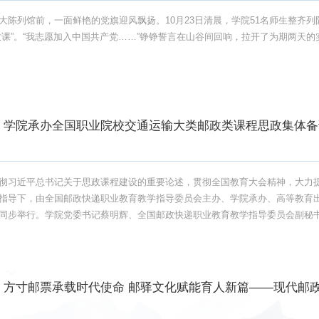
大陈列馆前，一面鲜艳的党旗迎风飘扬。10月23日清晨，学院51名师生整齐
政课”。“我志愿加入中国共产党……”铮铮誓言在山谷间回响，拉开了为期两天
学院承办全国职业院校交通运输大类邮政类课程思政集体备
彻习近平总书记关于思政课程建设的重要论述，贯彻全国教育大会精神，大力提
指导下，由全国邮政快递职业教育教学指导委员会主办、学院承办、高等教育
同步举行。学院党委书记蔡明辉、全国邮政快递职业教育教学指导委员会副秘
、...
方寸邮票承载时代使命 邮驿文化赋能育人新篇——现代邮政