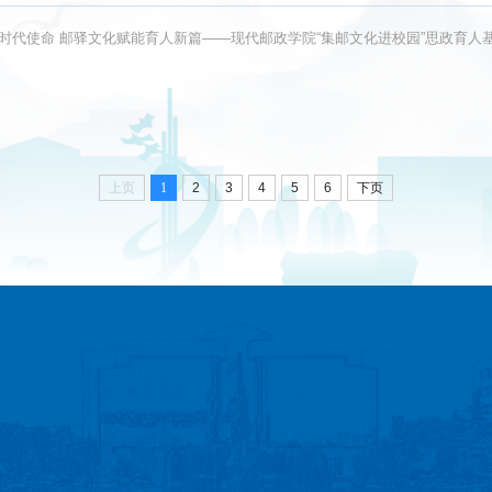
时代使命 邮驿文化赋能育人新篇——现代邮政学院“集邮文化进校园”思政育人
上页
1
2
3
4
5
6
下页