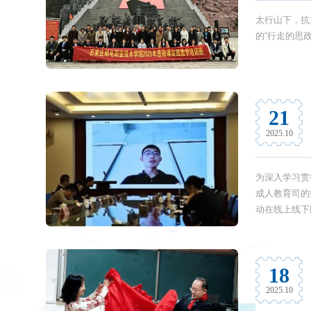
太行山下，抗
的“行走的思
21
2025.10
为深入学习贯
成人教育司的
动在线上线下
导向的必然响应
18
2025.10