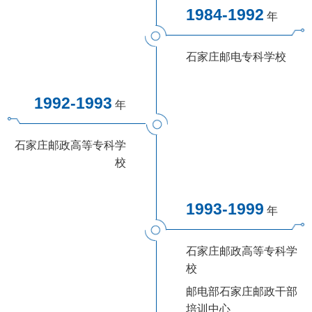
1984-1992
年
石家庄邮电专科学校
1992-1993
年
石家庄邮政高等专科学
校
1993-1999
年
石家庄邮政高等专科学
校
邮电部石家庄邮政干部
培训中心