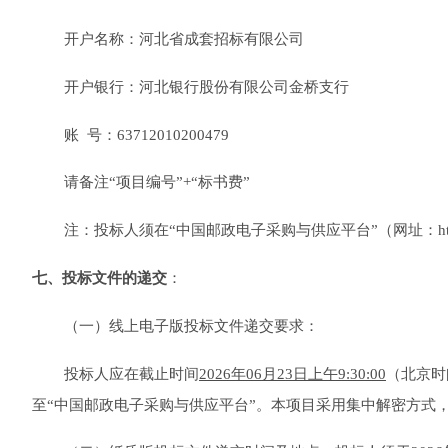
开户名称：河北省成套招标有限公司
开户银行：河北银行股份有限公司金桥支行
账
号：63712010200479
请备注
“项目编号”+“
标书
费
”
注：投标人须在
“中国邮政电子采购与供应平台”（网址：https
七
、投标文件的递交
：
（
一
）
线上电子版投标文件递交要求
：
投标人应在截止时间
20
26
年
06月23日
上午
9
:
30
:
00
（北京时
至
“中国邮政电子采购与供应平台”
。
本项目采用集中解密方式