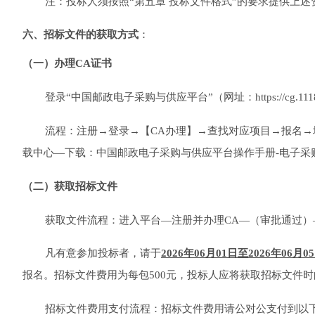
注：投标人须按照
“第
五
章
投标文件格式
”的要求提供上述
六、
招标文件的获取方式
：
（一）办理
CA证书
登录
“中国邮政电子采购与供应平台”
（网址：
https://c
流程：注册
→登录→【CA办理】→查找对应项目→报名
载中心
—下载：
中国邮政电子采购与供应平台操作手册
-电子采
（二）获取招标文件
获取文件流程：进入平台
—注册并办理CA—（审批通过
凡有意参加投标
者
，请于
2026
年
0
6
月
01
日至
2026
年
0
6
月
05
报名。招标文件费用为每包
500
元，投标人应将获取招标文件时
招标文件费用支付流程：
招标
文件费用请公对公支付到以