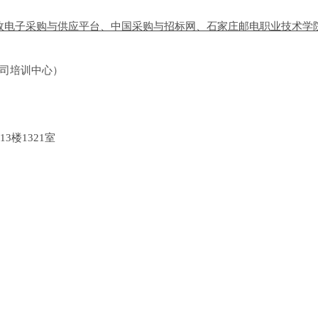
政电子采购与供应平台
、中国采购与招标网、石家庄邮电职业技术学
司培训中心）
13
楼
1321
室