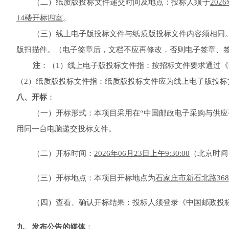
（
二
）
纸质版投标文件
递交
时间及
地点：
投标人须
于
20
26
14楼开标
四
室
。
（
三
）线上电子版投标文件与纸质版投标文件内容须相同
版扫描件。（电子签章后，文档不应再修改，否则电子签章、
注
：
（
1）
线上电子版投标文件指：按招标文件要求通过《
（
2
）
纸质版投标文件指：
纸质版投标文件应为线上电子版投标
八
、开标
：
（
一
）开标形式：本项目采用在
“中国邮政电子采购与供应平台”
用同一台电脑递交投标文件
。
（
二
）开标时间：
20
26
年
06月23日
上午
9
:
30
:
00
（北京时间
（
三
）开标地点：
本项目开标地点为
石家庄市新石北路
3
（
四
）
查看、确认开标结果：投标人须登录《中国邮政投
九
、
发布公告的媒体
：