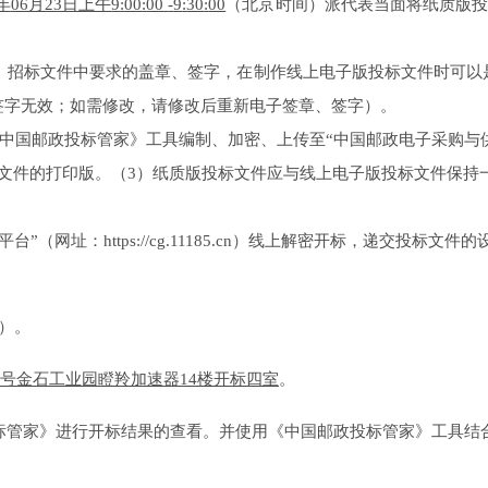
年
06月23日
上午
9
:
00
:
00
-
9
:
30
:
00
（北京时间）派代表当面
将
纸质版
。招标文件中要求的盖章、签字，在制作线上电子版投标文件时可以
签字无效；如需修改，请修改后重新电子签章、签字）。
中国邮政投标管家》工具编制、加密、上传至
“中国邮政电子采购与供应平
文件的打印版
。
（
3
）
纸质版投标文件应与线上电子版投标文件保持
（网址：https://cg.11185.cn）线上解密开标
，
递交投标文件的
）。
68号金石工业园瞪羚加速器14楼开标
四
室
。
标管家》进行开标结果的查看。并使用《中国邮政投标管家》工具结