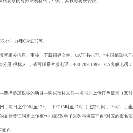
资格要求的有效证明材料，否则，其投标将被否决。
g.11185.cn）办理CA证书等。
→填写相关信息→审核→下载招标文件。
CA证书办理、“
中国邮政电子
购分册-投标人
”，或可联系客服电话
：
400-
709
-
1099，
CA客服电话：4
）—选择参加投标的项目—购买招标文件—填写并上传订单信息（支
日
，每日上午
9
时至
1
2
时，下午
13
时至
1
7
时（北京时间，下同），通
的
支付凭证同步上传至
“中国邮政电子采购与供应平台”对应的报名
下账户